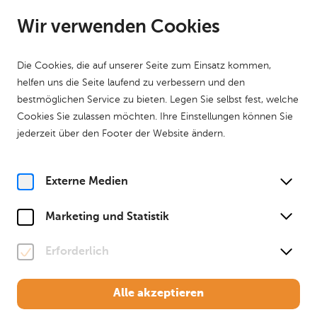
DE
Geöffnet ab 10:00 Uhr
Wir verwenden Cookies
Die Cookies, die auf unserer Seite zum Einsatz kommen,
helfen uns die Seite laufend zu verbessern und den
bestmöglichen Service zu bieten. Legen Sie selbst fest, welche
Cookies Sie zulassen möchten. Ihre Einstellungen können Sie
Home
Das Museum
Programm
jederzeit über den Footer der Website ändern.
Ateliertage in den Sommerferien
Ateliertage
Familien
Kreativprogramm
Ferien
Externe Medien
So, 26. Juli
2026
14:00 Uhr
Marketing und Statistik
Ateliertage in den
Erforderlich
Sommerferien
Alle akzeptieren
Das große Sommermalen