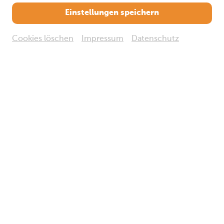
Kreativprogramm in den Sommerferien
, speziell für Kinde
Einstellungen speichern
zwischen 5 und 13 Jahren, ab 14:00 Uhr (letzter Einlass ist
um 16:30 Uhr).
Cookies löschen
Impressum
Datenschutz
Die Teilnahme ist
kostenlos im Rahmen des regulären
Museumseintritts
.
Egon Schiele Museum
Vergangene Veranstaltung