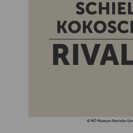
© NÖ Museum Betriebs G