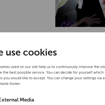
 use cookies
okies used on our site help us to continuously improve the sit
e the best possible service. You can decide for yourself which
Exhibitions 2
s you would like to accept. You can change your settings via a 
bsite footer.
Egon Schiele and Osk
biographical approac
in-law, artist and co
External Media