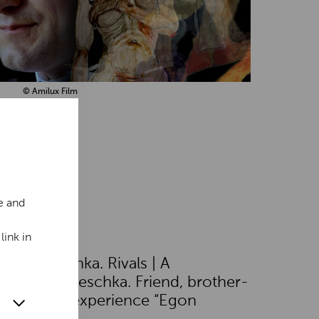
© Amilux Film
e and
026
link in
ar Kokoschka. Rivals | A
h | Anton Peschka. Friend, brother-
llector I VR experience “Egon