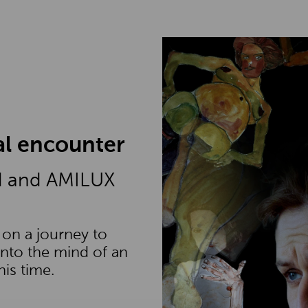
al encounter
d and AMILUX
on a journey to
 into the mind of an
his time.