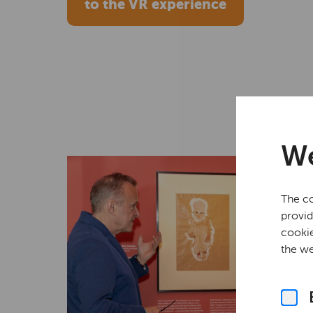
to the VR experience
We
The co
provid
cookie
the we