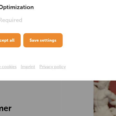
Schiele. A Personal 
Optimization
to the exhibitions
Required
cept all
Save settings
 Theo Kust
e cookies
Imprint
Privacy policy
mer