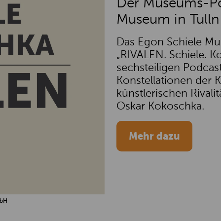
Der Museums-Po
Museum in Tulln
Das Egon Schiele Mus
„RIVALEN. Schiele. K
sechsteiligen Podcas
Konstellationen der 
künstlerischen Rival
Oskar Kokoschka.
Mehr dazu
mbH