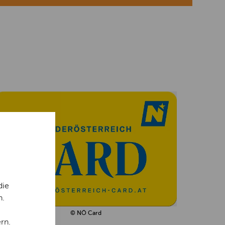
die
n.
© NÖ Card
rn.