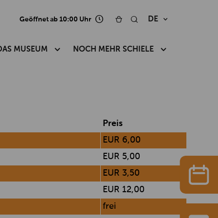
DE
Geöffnet ab 10:00 Uhr
DAS MUSEUM
NOCH MEHR SCHIELE
Preis
EUR 6,00
EUR 5,00
EUR 3,50
EUR 12,00
frei