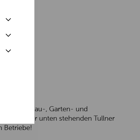
s in der Donau-, Garten- und
s Tickets der unten stehenden Tullner
n Betriebe!