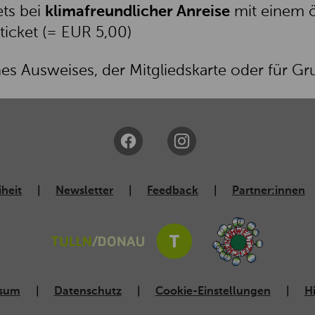
ets bei
klimafreundlicher Anreise
mit einem ö
sticket (= EUR 5,00)
s Ausweises, der Mitgliedskarte oder für Gr
iheit
Newsletter
Feedback
Partner:innen
ssum
Datenschutz
Cookie-Einstellungen
H