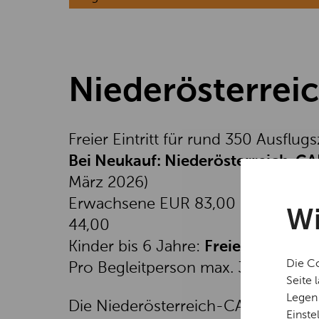
Niederösterrei
Freier Eintritt für rund 350 Ausflug
Bei Neukauf: Niederösterreich-C
März 2026)
Erwachsene EUR 83,00 bzw. Kinder
Wi
44,00
Kinder bis 6 Jahre:
Freier Eintritt.
Die Co
Pro Begleitperson max. 3 Kinder bei 
Seite 
Legen 
Die Niederösterreich-CARD gilt nur
Einste