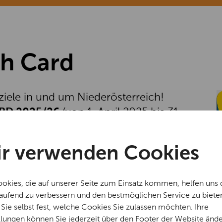
ch Card
sziele in und um Niederösterreich!
ARD 2025/26
(von 1. April 2025 bis 31.
 und Jugendliche (6-16 Jahre): EUR
r verwenden Cookies
okies, die auf unserer Seite zum Einsatz kommen, helfen uns 
freiem Eintritt.
laufend zu verbessern und den bestmöglichen Service zu biete
Sie selbst fest, welche Cookies Sie zulassen möchten. Ihre
 für Individualbesucher:innen.
llungen können Sie jederzeit über den Footer der Website ände